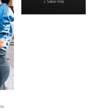
⇣ Saber más
os.