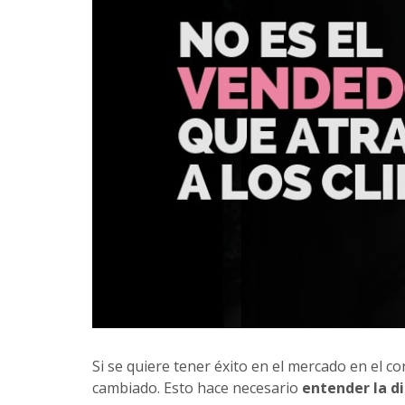
Si se quiere tener éxito en el mercado en el c
cambiado. Esto hace necesario
entender la d