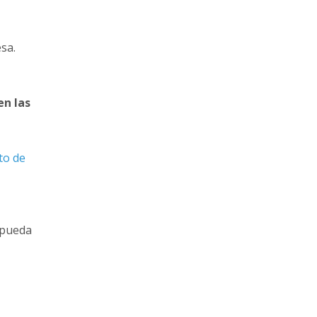
esa.
en las
to de
 pueda