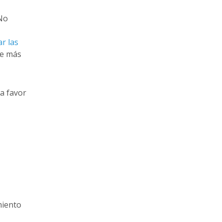
 No
ar las
de más
a favor
miento