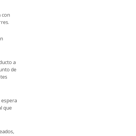
n con
res.
en
ducto a
punto de
ntes
a espera
al que
teados,