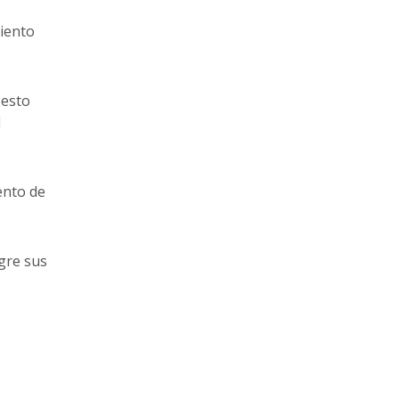
miento
 esto
l
ento de
gre sus