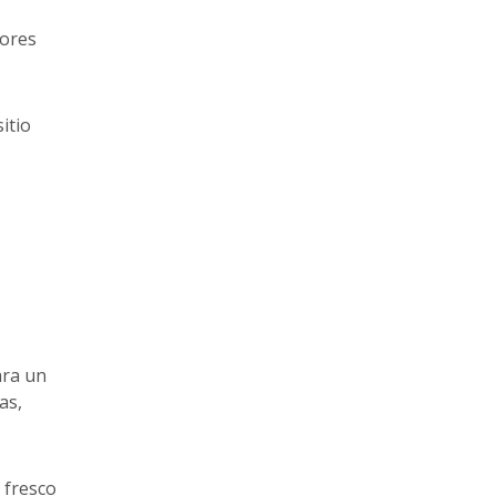
rores
itio
ara un
as,
 fresco