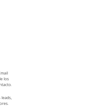
Email
de los
ntacto.
 leads,
ores.