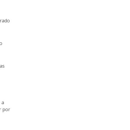
trado
 o
.
tas
 a
r por