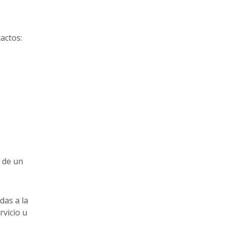
actos:
o de un
das a la
rvicio u