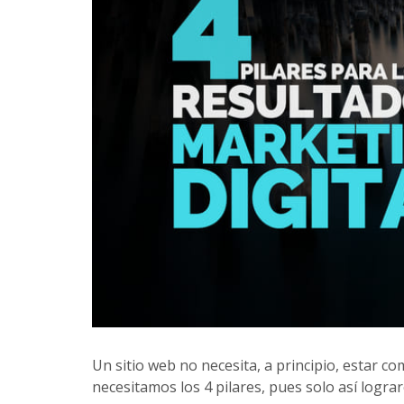
Un sitio web no necesita, a principio, estar c
necesitamos los 4 pilares, pues solo así lograr