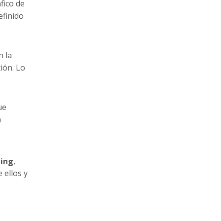
fico de
efinido
n la
ión. Lo
ue
a
ing
,
 ellos y