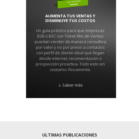
AUMENTA TUS VENTAS Y
DISMINUYE TUS COSTOS
Un guía práctico para que empresas
B2B o B2C con Ticket Alto de Ventas
puedan vender de manera consultiva
por valor y no por precio a contactos
con perfil de cliente ideal que llegan
desde internet, recomendación o
prospección proactiva. Todo esto sin
visitarlos físicamente.
⇣ Saber más
ULTIMAS PUBLICACIONES